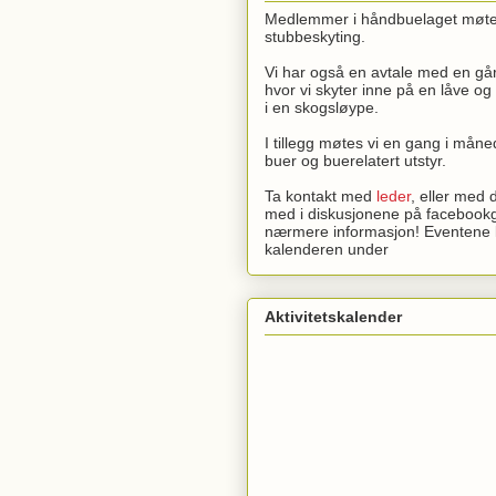
Medlemmer i håndbuelaget møtes 
stubbeskyting.
Vi har også en avtale med en gå
hvor vi skyter inne på en låve og
i en skogsløype.
I tillegg møtes vi en gang i måne
buer og buerelatert utstyr.
Ta kontakt med
leder
, eller med 
med i diskusjonene på facebookg
nærmere informasjon! Eventene l
kalenderen under
Aktivitetskalender