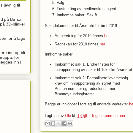
Valg  
jevnlig til
Fastsetting av medlemskontingent 
Innkomne saker: Sak fr
rd på Børsa
 på 3D-blinker
Saksdokumenter til Årsmøte for året 2019:
Årsberetning for 2019 finnes
her
den for å lage
Regnskap for 2019 finnes
her
dere inn og bli
Innkomne saker:
ruppa, for
egges inn i
Innkommet sak 1: Endre fristen for
innrapportering av saker til 1uke før årsmøtet
Innkommet sak 2: Formalisere lovemessig
krav om innrapportering av styret med
Person nummer og fødselsnummer til
Brønnøysundregisteret.
Begge er innjobbet i forslag til endrede vedtekter
he
Lagt inn av
Ole
kl.
18:56
Ingen kommentarer: