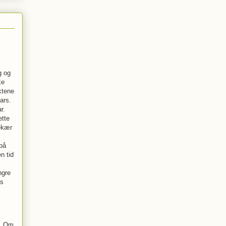
g og
ke
ktene
ars.
r.
ette
rekær
 på
n tid
ngre
ss
t. Om