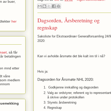
n av buer,
Dagsorden, Årsberetning og
dtekter
her
regnskap
Saksliste for Ekstraordinær Generalforsamling 24/9
2020:
maet
, så får
Kan vi avholde årsmøte det ble kalt inn til i nå?
Når betalingen
en mnd etter
Hvis ja:
dt våre
Dagsorden for Årsmøte NHL 2020:
t som medlem
jennom
 Godkjenne innkalling og dagsorden 
Valg av ordstyrer, referent og to representanter
å skrive under protokollen 
Styrets årsberetning 
 Buemekking
Regnskap 