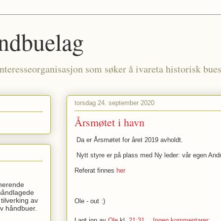
ndbuelag
nteresseorganisasjon som søker å ivareta historisk bu
torsdag 24. september 2020
Årsmøtet i havn
Da er Årsmøtet for året 2019 avholdt.
Nytt styre er på plass med Ny leder: vår egen Andr
Referat finnes
her
inerende
 håndlagede
tilverking av
Ole - out :)
av håndbuer.
Lagt inn av
Ole
kl.
21:31
Ingen kommentarer: