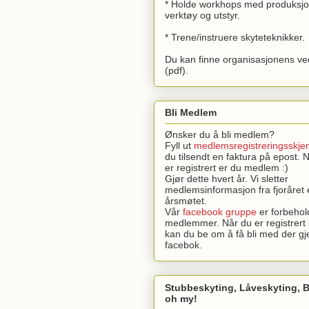
* Holde workhops med produksjo
verktøy og utstyr.
* Trene/instruere skyteteknikker.
Du kan finne organisasjonens ve
(pdf).
Bli Medlem
Ønsker du å bli medlem?
Fyll ut
medlemsregistreringsskje
du tilsendt en faktura på epost. 
er registrert er du medlem :)
Gjør dette hvert år. Vi sletter
medlemsinformasjon fra fjoråret 
årsmøtet.
Vår
facebook gruppe
er forbehol
medlemmer. Når du er registrer
kan du be om å få bli med der g
facebok.
Stubbeskyting, Låveskyting,
oh my!