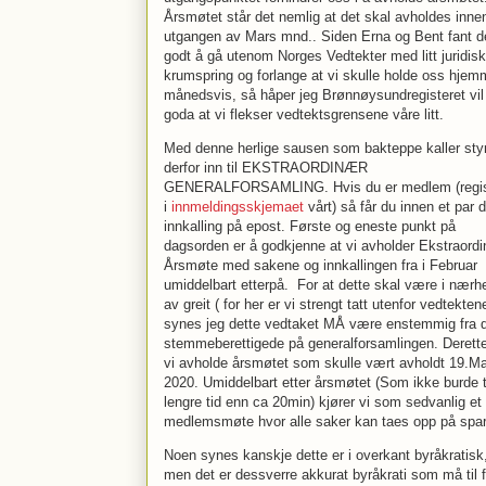
Årsmøtet står det nemlig at det skal avholdes inne
utgangen av Mars mnd.. Siden Erna og Bent fant de
godt å gå utenom Norges Vedtekter med litt juridis
krumspring og forlange at vi skulle holde oss hjem
månedsvis, så håper jeg Brønnøysundregisteret vil
goda at vi flekser vedtektsgrensene våre litt.
Med denne herlige sausen som bakteppe kaller sty
derfor inn til EKSTRAORDINÆR
GENERALFORSAMLING. Hvis du er medlem (regis
i
innmeldingsskjemaet
vårt) så får du innen et par 
innkalling på epost. Første og eneste punkt på
dagsorden er å godkjenne at vi avholder Ekstraord
Årsmøte med sakene og innkallingen fra i Februar
umiddelbart etterpå. For at dette skal være i nærh
av greit ( for her er vi strengt tatt utenfor vedtektene
synes jeg dette vedtaket MÅ være enstemmig fra 
stemmeberettigede på generalforsamlingen. Deretter
vi avholde årsmøtet som skulle vært avholdt 19.M
2020. Umiddelbart etter årsmøtet (Som ikke burde 
lengre tid enn ca 20min) kjører vi som sedvanlig et
medlemsmøte hvor alle saker kan taes opp på spar
Noen synes kanskje dette er i overkant byråkratisk
men det er dessverre akkurat byråkrati som må til f