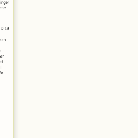
ninger
løse
ID-19
 som
e
ør.
ed
l
år