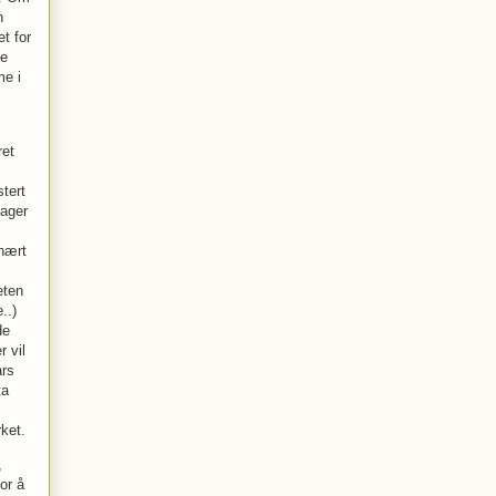
n
t for
ke
me i
ret
tert
dager
inært
eten
..)
de
 vil
ars
ta
ket.
,
or å