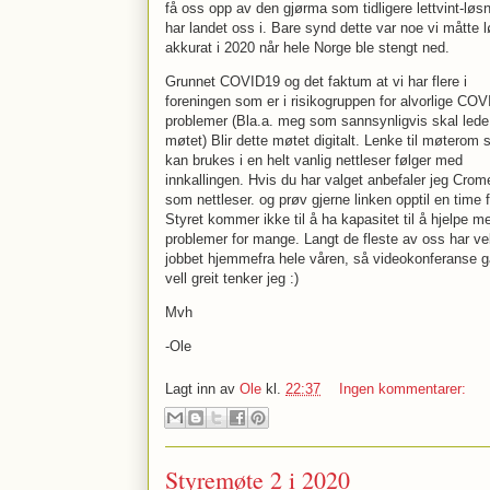
få oss opp av den gjørma som tidligere lettvint-løs
har landet oss i. Bare synd dette var noe vi måtte 
akkurat i 2020 når hele Norge ble stengt ned.
Grunnet COVID19 og det faktum at vi har flere i
foreningen som er i risikogruppen for alvorlige COV
problemer (Bla.a. meg som sannsynligvis skal lede
møtet) Blir dette møtet digitalt. Lenke til møterom
kan brukes i en helt vanlig nettleser følger med
innkallingen. Hvis du har valget anbefaler jeg Crom
som nettleser. og prøv gjerne linken opptil en time f
Styret kommer ikke til å ha kapasitet til å hjelpe m
problemer for mange. Langt de fleste av oss har vel
jobbet hjemmefra hele våren, så videokonferanse g
vell greit tenker jeg :)
Mvh
-Ole
Lagt inn av
Ole
kl.
22:37
Ingen kommentarer:
Styremøte 2 i 2020