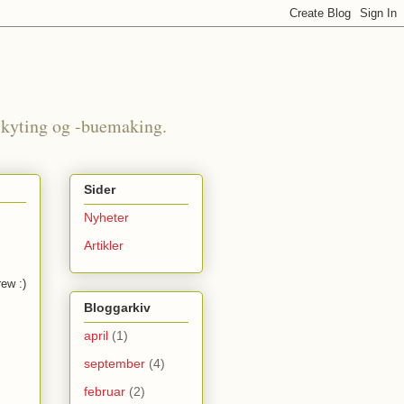
eskyting og -buemaking.
Sider
Nyheter
Artikler
ew :)
Bloggarkiv
april
(1)
september
(4)
februar
(2)