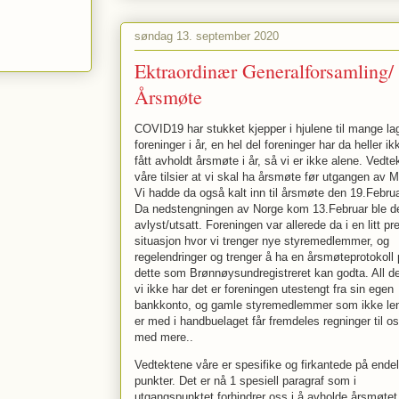
søndag 13. september 2020
Ektraordinær Generalforsamling/
Årsmøte
COVID19 har stukket kjepper i hjulene til mange la
foreninger i år, en hel del foreninger har da heller ik
fått avholdt årsmøte i år, så vi er ikke alene. Vedte
våre tilsier at vi skal ha årsmøte før utgangen av M
Vi hadde da også kalt inn til årsmøte den 19.Februa
Da nedstengningen av Norge kom 13.Februar ble d
avlyst/utsatt. Foreningen var allerede da i en litt p
situasjon hvor vi trenger nye styremedlemmer, og
regelendringer og trenger å ha en årsmøteprotokoll
dette som Brønnøysundregistreret kan godta. All de
vi ikke har det er foreningen utestengt fra sin egen
bankkonto, og gamle styremedlemmer som ikke le
er med i handbuelaget får fremdeles regninger til o
med mere..
Vedtektene våre er spesifike og firkantede på endel
punkter. Det er nå 1 spesiell paragraf som i
utgangspunktet forhindrer oss i å avholde årsmøte